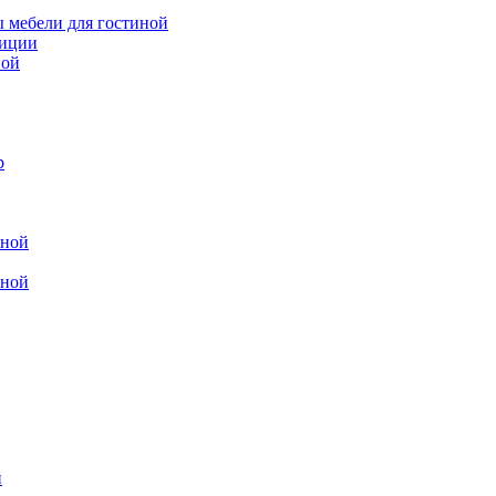
 мебели для гостиной
зиции
ной
р
иной
иной
и