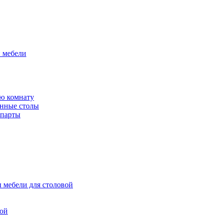
й мебели
ю комнату
енные столы
 парты
 мебели для столовой
вой