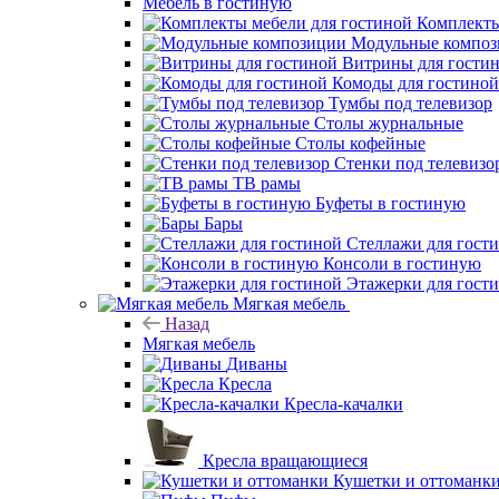
Мебель в гостиную
Комплекты
Модульные компо
Витрины для гости
Комоды для гостиной
Тумбы под телевизор
Столы журнальные
Столы кофейные
Стенки под телевизо
ТВ рамы
Буфеты в гостиную
Бары
Стеллажи для гост
Консоли в гостиную
Этажерки для гост
Мягкая мебель
Назад
Мягкая мебель
Диваны
Кресла
Кресла-качалки
Кресла вращающиеся
Кушетки и оттоманк