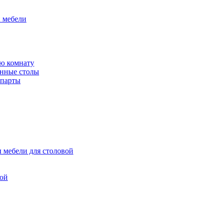
й мебели
ю комнату
енные столы
 парты
 мебели для столовой
вой