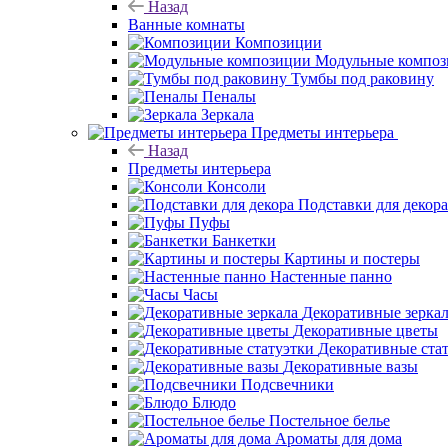
Назад
Ванные комнаты
Композиции
Модульные компо
Тумбы под раковину
Пеналы
Зеркала
Предметы интерьера
Назад
Предметы интерьера
Консоли
Подставки для декора
Пуфы
Банкетки
Картины и постеры
Настенные панно
Часы
Декоративные зерка
Декоративные цветы
Декоративные ста
Декоративные вазы
Подсвечники
Блюдо
Постельное белье
Ароматы для дома