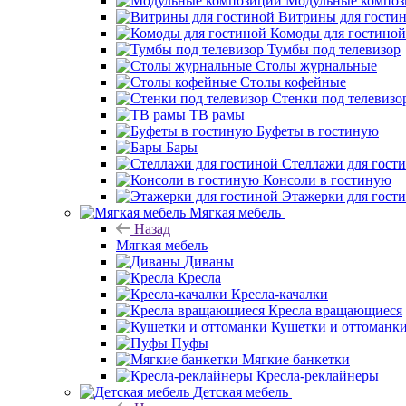
Модульные компо
Витрины для гости
Комоды для гостиной
Тумбы под телевизор
Столы журнальные
Столы кофейные
Стенки под телевизо
ТВ рамы
Буфеты в гостиную
Бары
Стеллажи для гост
Консоли в гостиную
Этажерки для гост
Мягкая мебель
Назад
Мягкая мебель
Диваны
Кресла
Кресла-качалки
Кресла вращающиеся
Кушетки и оттоманк
Пуфы
Мягкие банкетки
Кресла-реклайнеры
Детская мебель