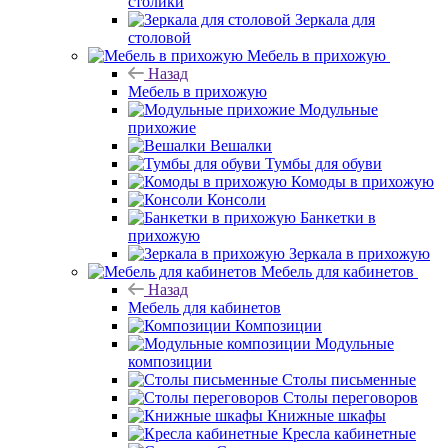
столики
Зеркала для
столовой
Мебель в прихожую
Назад
Мебель в прихожую
Модульные
прихожие
Вешалки
Тумбы для обуви
Комоды в прихожую
Консоли
Банкетки в
прихожую
Зеркала в прихожую
Мебель для кабинетов
Назад
Мебель для кабинетов
Композиции
Модульные
композиции
Столы письменные
Столы переговоров
Книжные шкафы
Кресла кабинетные