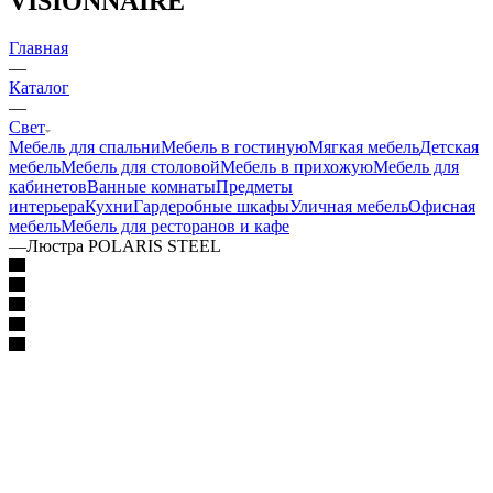
VISIONNAIRE
Главная
—
Каталог
—
Свет
Мебель для спальни
Мебель в гостиную
Мягкая мебель
Детская
мебель
Мебель для столовой
Мебель в прихожую
Мебель для
кабинетов
Ванные комнаты
Предметы
интерьера
Кухни
Гардеробные шкафы
Уличная мебель
Офисная
мебель
Мебель для ресторанов и кафе
—
Люстра POLARIS STEEL