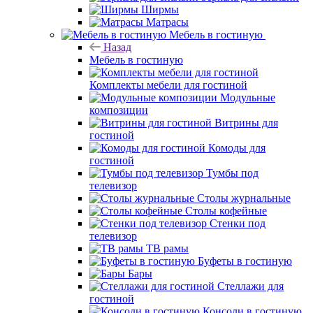
Ширмы
Матрасы
Мебель в гостиную
Назад
Мебель в гостиную
Комплекты мебели для гостиной
Модульные
композиции
Витрины для
гостиной
Комоды для
гостиной
Тумбы под
телевизор
Столы журнальные
Столы кофейные
Стенки под
телевизор
ТВ рамы
Буфеты в гостиную
Бары
Стеллажи для
гостиной
Консоли в гостиную