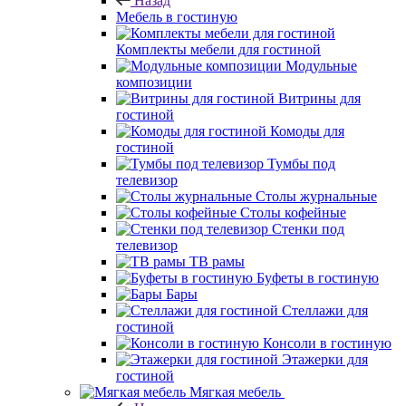
Назад
Мебель в гостиную
Комплекты мебели для гостиной
Модульные
композиции
Витрины для
гостиной
Комоды для
гостиной
Тумбы под
телевизор
Столы журнальные
Столы кофейные
Стенки под
телевизор
ТВ рамы
Буфеты в гостиную
Бары
Стеллажи для
гостиной
Консоли в гостиную
Этажерки для
гостиной
Мягкая мебель