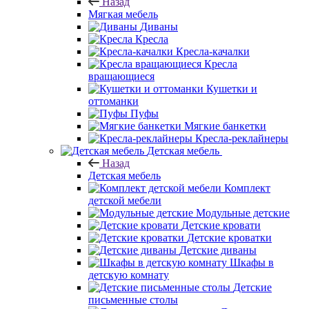
Назад
Мягкая мебель
Диваны
Кресла
Кресла-качалки
Кресла
вращающиеся
Кушетки и
оттоманки
Пуфы
Мягкие банкетки
Кресла-реклайнеры
Детская мебель
Назад
Детская мебель
Комплект
детской мебели
Модульные детские
Детские кровати
Детские кроватки
Детские диваны
Шкафы в
детскую комнату
Детские
письменные столы