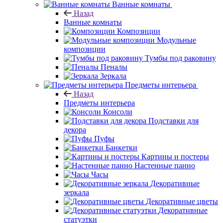
Ванные комнаты
Назад
Ванные комнаты
Композиции
Модульные
композиции
Тумбы под раковину
Пеналы
Зеркала
Предметы интерьера
Назад
Предметы интерьера
Консоли
Подставки для
декора
Пуфы
Банкетки
Картины и постеры
Настенные панно
Часы
Декоративные
зеркала
Декоративные цветы
Декоративные
статуэтки