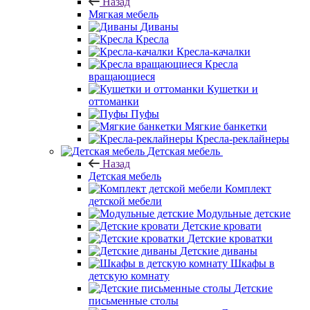
Назад
Мягкая мебель
Диваны
Кресла
Кресла-качалки
Кресла
вращающиеся
Кушетки и
оттоманки
Пуфы
Мягкие банкетки
Кресла-реклайнеры
Детская мебель
Назад
Детская мебель
Комплект
детской мебели
Модульные детские
Детские кровати
Детские кроватки
Детские диваны
Шкафы в
детскую комнату
Детские
письменные столы