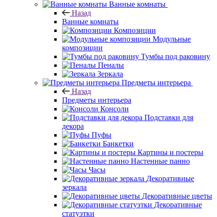
Ванные комнаты
Назад
Ванные комнаты
Композиции
Модульные
композиции
Тумбы под раковину
Пеналы
Зеркала
Предметы интерьера
Назад
Предметы интерьера
Консоли
Подставки для
декора
Пуфы
Банкетки
Картины и постеры
Настенные панно
Часы
Декоративные
зеркала
Декоративные цветы
Декоративные
статуэтки