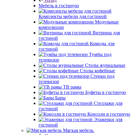
Назад
Мебель в гостиную
Комплекты мебели для гостиной
Модульные
композиции
Витрины для
гостиной
Комоды для
гостиной
Тумбы под
телевизор
Столы журнальные
Столы кофейные
Стенки под
телевизор
ТВ рамы
Буфеты в гостиную
Бары
Стеллажи для
гостиной
Консоли в гостиную
Этажерки для
гостиной
Мягкая мебель