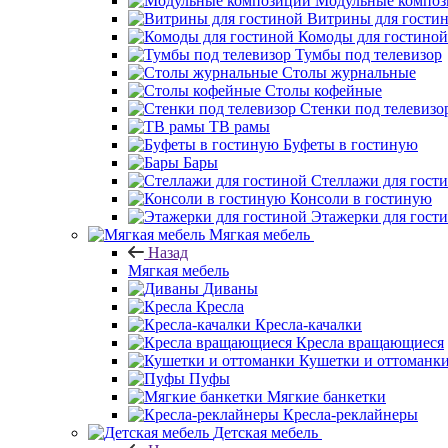
Модульные компо
Витрины для гости
Комоды для гостиной
Тумбы под телевизор
Столы журнальные
Столы кофейные
Стенки под телевизо
ТВ рамы
Буфеты в гостиную
Бары
Стеллажи для гост
Консоли в гостиную
Этажерки для гост
Мягкая мебель
Назад
Мягкая мебель
Диваны
Кресла
Кресла-качалки
Кресла вращающиеся
Кушетки и оттоманк
Пуфы
Мягкие банкетки
Кресла-реклайнеры
Детская мебель