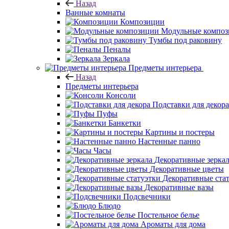
Назад
Ванные комнаты
Композиции
Модульные компо
Тумбы под раковину
Пеналы
Зеркала
Предметы интерьера
Назад
Предметы интерьера
Консоли
Подставки для декора
Пуфы
Банкетки
Картины и постеры
Настенные панно
Часы
Декоративные зерка
Декоративные цветы
Декоративные ста
Декоративные вазы
Подсвечники
Блюдо
Постельное белье
Ароматы для дома