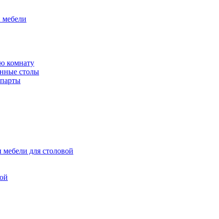
й мебели
ю комнату
енные столы
 парты
 мебели для столовой
вой