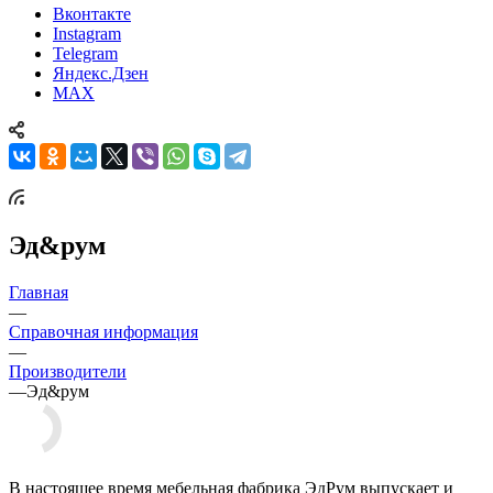
Вконтакте
Instagram
Telegram
Яндекс.Дзен
MAX
Эд&рум
Главная
—
Справочная информация
—
Производители
—
Эд&рум
В настоящее время мебельная фабрика ЭдРум выпускает и