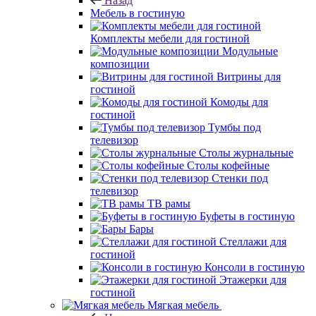
Назад
Мебель в гостиную
Комплекты мебели для гостиной
Модульные
композиции
Витрины для
гостиной
Комоды для
гостиной
Тумбы под
телевизор
Столы журнальные
Столы кофейные
Стенки под
телевизор
ТВ рамы
Буфеты в гостиную
Бары
Стеллажи для
гостиной
Консоли в гостиную
Этажерки для
гостиной
Мягкая мебель