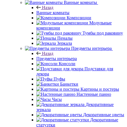
Ванные комнаты
Назад
Ванные комнаты
Композиции
Модульные
композиции
Тумбы под раковину
Пеналы
Зеркала
Предметы интерьера
Назад
Предметы интерьера
Консоли
Подставки для
декора
Пуфы
Банкетки
Картины и постеры
Настенные панно
Часы
Декоративные
зеркала
Декоративные цветы
Декоративные
статуэтки