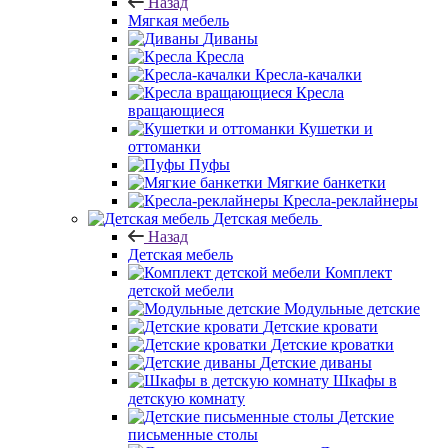
Назад
Мягкая мебель
Диваны
Кресла
Кресла-качалки
Кресла
вращающиеся
Кушетки и
оттоманки
Пуфы
Мягкие банкетки
Кресла-реклайнеры
Детская мебель
Назад
Детская мебель
Комплект
детской мебели
Модульные детские
Детские кровати
Детские кроватки
Детские диваны
Шкафы в
детскую комнату
Детские
письменные столы