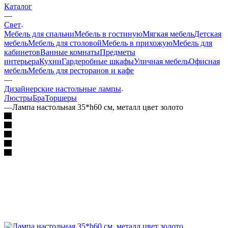
Каталог
—
Свет
Мебель для спальни
Мебель в гостиную
Мягкая мебель
Детская
мебель
Мебель для столовой
Мебель в прихожую
Мебель для
кабинетов
Ванные комнаты
Предметы
интерьера
Кухни
Гардеробные шкафы
Уличная мебель
Офисная
мебель
Мебель для ресторанов и кафе
—
Дизайнерские настольные лампы
Люстры
Бра
Торшеры
—
Лампа настольная 35*h60 см, металл цвет золото