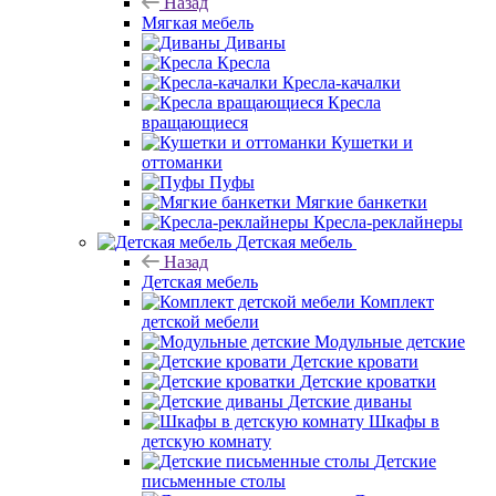
Назад
Мягкая мебель
Диваны
Кресла
Кресла-качалки
Кресла
вращающиеся
Кушетки и
оттоманки
Пуфы
Мягкие банкетки
Кресла-реклайнеры
Детская мебель
Назад
Детская мебель
Комплект
детской мебели
Модульные детские
Детские кровати
Детские кроватки
Детские диваны
Шкафы в
детскую комнату
Детские
письменные столы