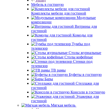
Назад
Мебель в гостиную
Комплекты мебели для гостиной
Модульные
композиции
Витрины для
гостиной
Комоды для
гостиной
Тумбы под
телевизор
Столы журнальные
Столы кофейные
Стенки под
телевизор
ТВ рамы
Буфеты в гостиную
Бары
Стеллажи для
гостиной
Консоли в гостиную
Этажерки для
гостиной
Мягкая мебель