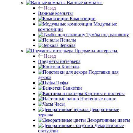
Ванные комнаты
Назад
Ванные комнаты
Композиции
Модульные
композиции
Тумбы под раковину
Пеналы
Зеркала
Предметы интерьера
Назад
Предметы интерьера
Консоли
Подставки для
декора
Пуфы
Банкетки
Картины и постеры
Настенные панно
Часы
Декоративные
зеркала
Декоративные цветы
Декоративные
статуэтки