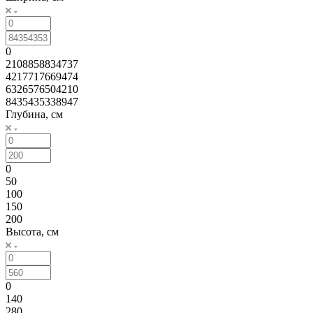
?
Примечание
Ширина, см
0
2108858834737
4217717669474
6326576504210
8435435338947
Глубина, см
0
50
100
150
200
Высота, см
0