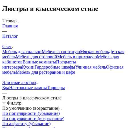
Люстры в классическом стиле
2
товара
Главная
—
Каталог
—
Свет
Мебель для спальни
Мебель в гостиную
Мягкая мебель
Детская
мебель
Мебель для столовой
Мебель в прихожую
Мебель для
кабинетов
Ванные комнаты
Предметы
интерьера
Кухни
Гардеробные шкафы
Уличная мебель
Офисная
мебель
Мебель для ресторанов и кафе
—
Элитные люстры
Бра
Настольные лампы
Торшеры
—
Люстры в классическом стиле
Фильтр
По умолчанию (возрастание)
По популярности (убывание)