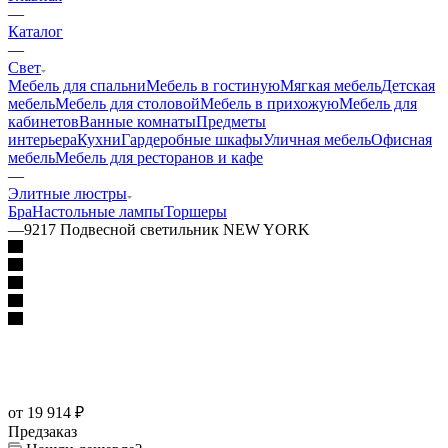
—
Каталог
—
Свет
Мебель для спальни
Мебель в гостиную
Мягкая мебель
Детская
мебель
Мебель для столовой
Мебель в прихожую
Мебель для
кабинетов
Ванные комнаты
Предметы
интерьера
Кухни
Гардеробные шкафы
Уличная мебель
Офисная
мебель
Мебель для ресторанов и кафе
—
Элитные люстры
Бра
Настольные лампы
Торшеры
—
9217 Подвесной светильник NEW YORK
от 19 914
₽
Предзаказ