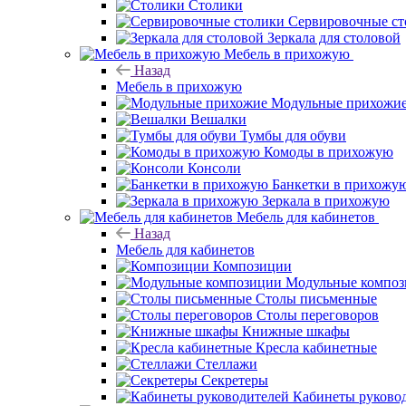
Столики
Сервировочные ст
Зеркала для столовой
Мебель в прихожую
Назад
Мебель в прихожую
Модульные прихожи
Вешалки
Тумбы для обуви
Комоды в прихожую
Консоли
Банкетки в прихожу
Зеркала в прихожую
Мебель для кабинетов
Назад
Мебель для кабинетов
Композиции
Модульные компо
Столы письменные
Столы переговоров
Книжные шкафы
Кресла кабинетные
Стеллажи
Секретеры
Кабинеты руково