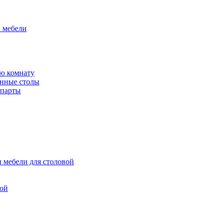
й мебели
ю комнату
енные столы
 парты
 мебели для столовой
вой