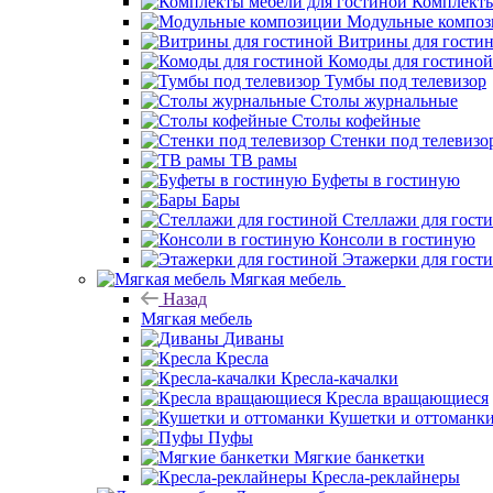
Комплекты
Модульные компо
Витрины для гости
Комоды для гостиной
Тумбы под телевизор
Столы журнальные
Столы кофейные
Стенки под телевизо
ТВ рамы
Буфеты в гостиную
Бары
Стеллажи для гост
Консоли в гостиную
Этажерки для гост
Мягкая мебель
Назад
Мягкая мебель
Диваны
Кресла
Кресла-качалки
Кресла вращающиеся
Кушетки и оттоманк
Пуфы
Мягкие банкетки
Кресла-реклайнеры