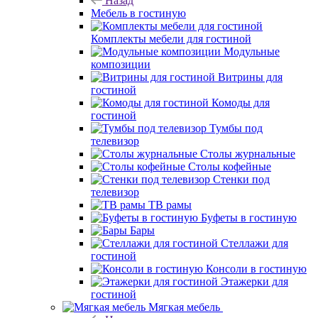
Назад
Мебель в гостиную
Комплекты мебели для гостиной
Модульные
композиции
Витрины для
гостиной
Комоды для
гостиной
Тумбы под
телевизор
Столы журнальные
Столы кофейные
Стенки под
телевизор
ТВ рамы
Буфеты в гостиную
Бары
Стеллажи для
гостиной
Консоли в гостиную
Этажерки для
гостиной
Мягкая мебель