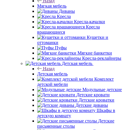
Назад
Мягкая мебель
Диваны
Кресла
Кресла-качалки
Кресла
вращающиеся
Кушетки и
оттоманки
Пуфы
Мягкие банкетки
Кресла-реклайнеры
Детская мебель
Назад
Детская мебель
Комплект
детской мебели
Модульные детские
Детские кровати
Детские кроватки
Детские диваны
Шкафы в
детскую комнату
Детские
письменные столы