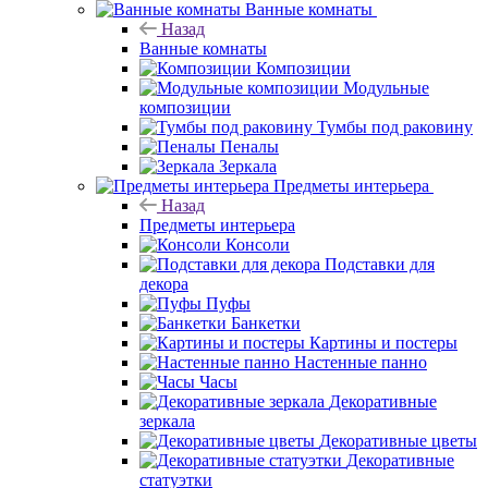
Ванные комнаты
Назад
Ванные комнаты
Композиции
Модульные
композиции
Тумбы под раковину
Пеналы
Зеркала
Предметы интерьера
Назад
Предметы интерьера
Консоли
Подставки для
декора
Пуфы
Банкетки
Картины и постеры
Настенные панно
Часы
Декоративные
зеркала
Декоративные цветы
Декоративные
статуэтки