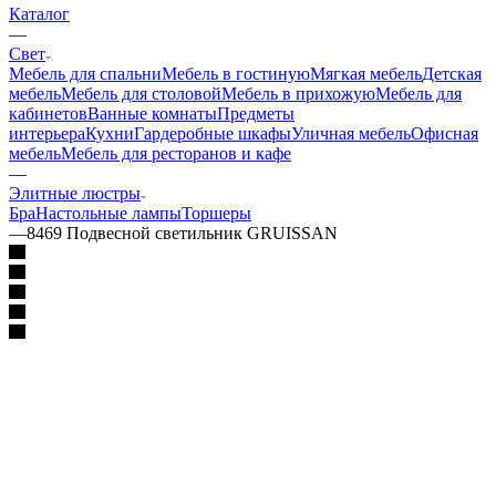
Каталог
—
Свет
Мебель для спальни
Мебель в гостиную
Мягкая мебель
Детская
мебель
Мебель для столовой
Мебель в прихожую
Мебель для
кабинетов
Ванные комнаты
Предметы
интерьера
Кухни
Гардеробные шкафы
Уличная мебель
Офисная
мебель
Мебель для ресторанов и кафе
—
Элитные люстры
Бра
Настольные лампы
Торшеры
—
8469 Подвесной светильник GRUISSAN