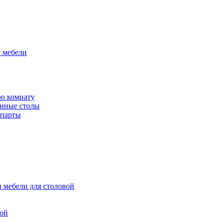
й мебели
ю комнату
енные столы
 парты
 мебели для столовой
вой