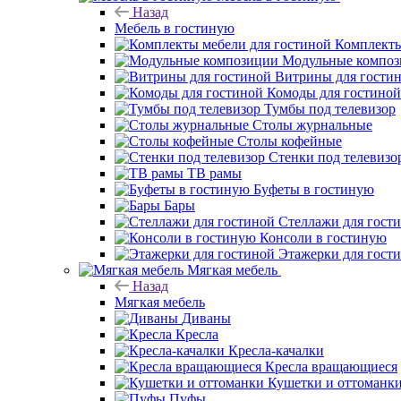
Назад
Мебель в гостиную
Комплекты
Модульные компо
Витрины для гости
Комоды для гостиной
Тумбы под телевизор
Столы журнальные
Столы кофейные
Стенки под телевизо
ТВ рамы
Буфеты в гостиную
Бары
Стеллажи для гост
Консоли в гостиную
Этажерки для гост
Мягкая мебель
Назад
Мягкая мебель
Диваны
Кресла
Кресла-качалки
Кресла вращающиеся
Кушетки и оттоманк
Пуфы