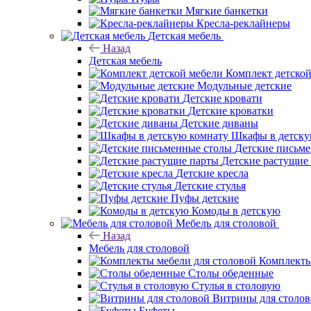
Мягкие банкетки
Кресла-реклайнеры
Детская мебель
Назад
Детская мебель
Комплект детско
Модульные детские
Детские кровати
Детские кроватки
Детские диваны
Шкафы в детску
Детские письм
Детские растущие
Детские кресла
Детские стулья
Пуфы детские
Комоды в детскую
Мебель для столовой
Назад
Мебель для столовой
Комплекты
Столы обеденные
Стулья в столовую
Витрины для столо
Буфеты