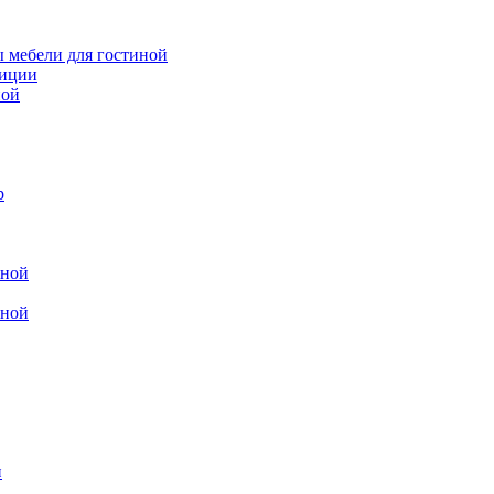
 мебели для гостиной
зиции
ной
р
иной
иной
и