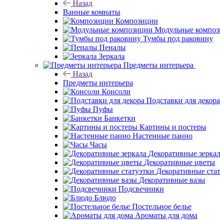
Назад
Ванные комнаты
Композиции
Модульные компо
Тумбы под раковину
Пеналы
Зеркала
Предметы интерьера
Назад
Предметы интерьера
Консоли
Подставки для декора
Пуфы
Банкетки
Картины и постеры
Настенные панно
Часы
Декоративные зерка
Декоративные цветы
Декоративные ста
Декоративные вазы
Подсвечники
Блюдо
Постельное белье
Ароматы для дома