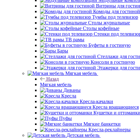
Модульные компо
Витрины для гости
Комоды для гостиной
Тумбы под телевизор
Столы журнальные
Столы кофейные
Стенки под телевизо
ТВ рамы
Буфеты в гостиную
Бары
Стеллажи для гост
Консоли в гостиную
Этажерки для гост
Мягкая мебель
Назад
Мягкая мебель
Диваны
Кресла
Кресла-качалки
Кресла вращающиеся
Кушетки и оттоманк
Пуфы
Мягкие банкетки
Кресла-реклайнеры
Детская мебель