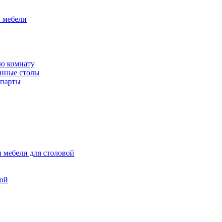
й мебели
ю комнату
енные столы
 парты
 мебели для столовой
вой