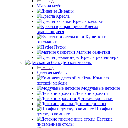
Назад
Мягкая мебель
Диваны
Кресла
Кресла-качалки
Кресла
вращающиеся
Кушетки и
оттоманки
Пуфы
Мягкие банкетки
Кресла-реклайнеры
Детская мебель
Назад
Детская мебель
Комплект
детской мебели
Модульные детские
Детские кровати
Детские кроватки
Детские диваны
Шкафы в
детскую комнату
Детские
письменные столы