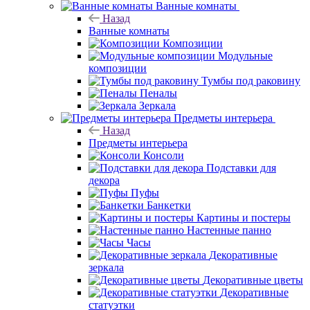
Ванные комнаты
Назад
Ванные комнаты
Композиции
Модульные
композиции
Тумбы под раковину
Пеналы
Зеркала
Предметы интерьера
Назад
Предметы интерьера
Консоли
Подставки для
декора
Пуфы
Банкетки
Картины и постеры
Настенные панно
Часы
Декоративные
зеркала
Декоративные цветы
Декоративные
статуэтки