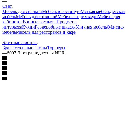
—
Свет
Мебель для спальни
Мебель в гостиную
Мягкая мебель
Детская
мебель
Мебель для столовой
Мебель в прихожую
Мебель для
кабинетов
Ванные комнаты
Предметы
интерьера
Кухни
Гардеробные шкафы
Уличная мебель
Офисная
мебель
Мебель для ресторанов и кафе
—
Элитные люстры
Бра
Настольные лампы
Торшеры
—
6007 Люстра подвесная NUR