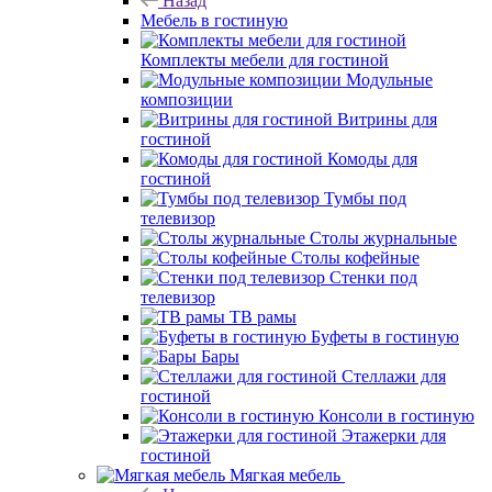
Назад
Мебель в гостиную
Комплекты мебели для гостиной
Модульные
композиции
Витрины для
гостиной
Комоды для
гостиной
Тумбы под
телевизор
Столы журнальные
Столы кофейные
Стенки под
телевизор
ТВ рамы
Буфеты в гостиную
Бары
Стеллажи для
гостиной
Консоли в гостиную
Этажерки для
гостиной
Мягкая мебель