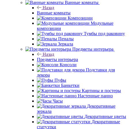
Ванные комнаты
Назад
Ванные комнаты
Композиции
Модульные
композиции
Тумбы под раковину
Пеналы
Зеркала
Предметы интерьера
Назад
Предметы интерьера
Консоли
Подставки для
декора
Пуфы
Банкетки
Картины и постеры
Настенные панно
Часы
Декоративные
зеркала
Декоративные цветы
Декоративные
статуэтки