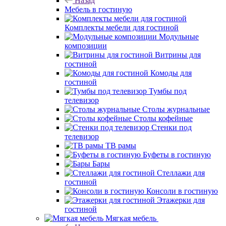
Назад
Мебель в гостиную
Комплекты мебели для гостиной
Модульные
композиции
Витрины для
гостиной
Комоды для
гостиной
Тумбы под
телевизор
Столы журнальные
Столы кофейные
Стенки под
телевизор
ТВ рамы
Буфеты в гостиную
Бары
Стеллажи для
гостиной
Консоли в гостиную
Этажерки для
гостиной
Мягкая мебель