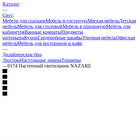
Каталог
—
Свет
Мебель для спальни
Мебель в гостиную
Мягкая мебель
Детская
мебель
Мебель для столовой
Мебель в прихожую
Мебель для
кабинетов
Ванные комнаты
Предметы
интерьера
Кухни
Гардеробные шкафы
Уличная мебель
Офисная
мебель
Мебель для ресторанов и кафе
—
Дизайнерские бра
Люстры
Настольные лампы
Торшеры
—
9174 Настенный светильник NAZARE