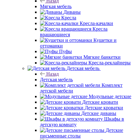
Назад
Мягкая мебель
Диваны
Кресла
Кресла-качалки
Кресла
вращающиеся
Кушетки и
оттоманки
Пуфы
Мягкие банкетки
Кресла-реклайнеры
Детская мебель
Назад
Детская мебель
Комплект
детской мебели
Модульные детские
Детские кровати
Детские кроватки
Детские диваны
Шкафы в
детскую комнату
Детские
письменные столы