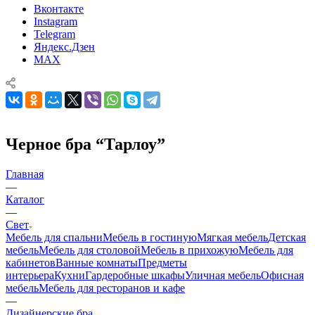
Вконтакте
Instagram
Telegram
Яндекс.Дзен
MAX
Черное бра “Тарлоу”
Главная
—
Каталог
—
Свет
Мебель для спальни
Мебель в гостиную
Мягкая мебель
Детская
мебель
Мебель для столовой
Мебель в прихожую
Мебель для
кабинетов
Ванные комнаты
Предметы
интерьера
Кухни
Гардеробные шкафы
Уличная мебель
Офисная
мебель
Мебель для ресторанов и кафе
—
Дизайнерские бра