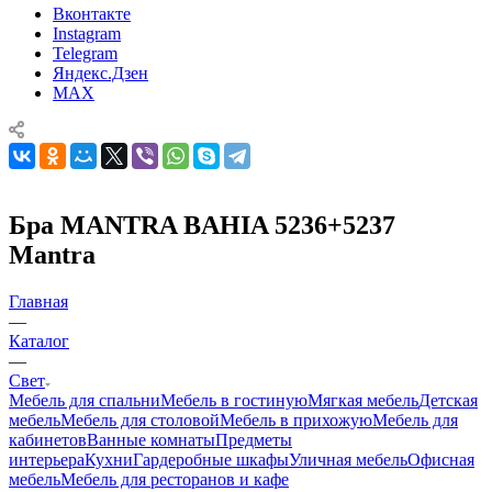
Вконтакте
Instagram
Telegram
Яндекс.Дзен
MAX
Бра MANTRA BAHIA 5236+5237
Mantra
Главная
—
Каталог
—
Свет
Мебель для спальни
Мебель в гостиную
Мягкая мебель
Детская
мебель
Мебель для столовой
Мебель в прихожую
Мебель для
кабинетов
Ванные комнаты
Предметы
интерьера
Кухни
Гардеробные шкафы
Уличная мебель
Офисная
мебель
Мебель для ресторанов и кафе