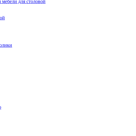
 мебели для столовой
вой
олики
ю