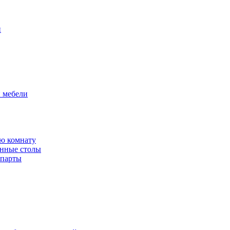
и
й мебели
ю комнату
енные столы
 парты