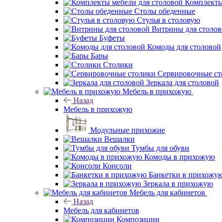
Комплекты
Столы обеденные
Стулья в столовую
Витрины для столо
Буфеты
Комоды для столовой
Бары
Столики
Сервировочные ст
Зеркала для столовой
Мебель в прихожую
Назад
Мебель в прихожую
Модульные прихожие
Вешалки
Тумбы для обуви
Комоды в прихожую
Консоли
Банкетки в прихожу
Зеркала в прихожую
Мебель для кабинетов
Назад
Мебель для кабинетов
Композиции