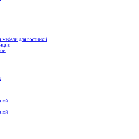
 мебели для гостиной
зиции
ной
р
иной
иной