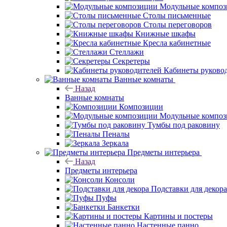
Модульные компо
Столы письменные
Столы переговоров
Книжные шкафы
Кресла кабинетные
Стеллажи
Секретеры
Кабинеты руково
Ванные комнаты
Назад
Ванные комнаты
Композиции
Модульные компо
Тумбы под раковину
Пеналы
Зеркала
Предметы интерьера
Назад
Предметы интерьера
Консоли
Подставки для декора
Пуфы
Банкетки
Картины и постеры
Настенные панно