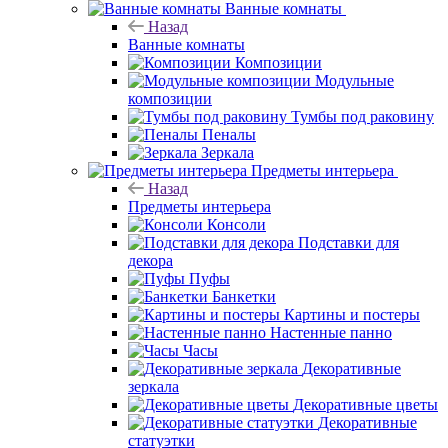
Ванные комнаты
Назад
Ванные комнаты
Композиции
Модульные
композиции
Тумбы под раковину
Пеналы
Зеркала
Предметы интерьера
Назад
Предметы интерьера
Консоли
Подставки для
декора
Пуфы
Банкетки
Картины и постеры
Настенные панно
Часы
Декоративные
зеркала
Декоративные цветы
Декоративные
статуэтки