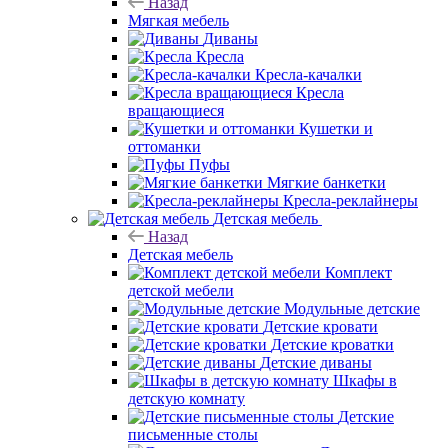
Назад
Мягкая мебель
Диваны
Кресла
Кресла-качалки
Кресла
вращающиеся
Кушетки и
оттоманки
Пуфы
Мягкие банкетки
Кресла-реклайнеры
Детская мебель
Назад
Детская мебель
Комплект
детской мебели
Модульные детские
Детские кровати
Детские кроватки
Детские диваны
Шкафы в
детскую комнату
Детские
письменные столы