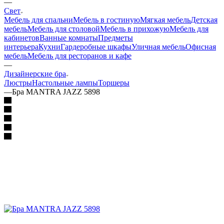
—
Свет
Мебель для спальни
Мебель в гостиную
Мягкая мебель
Детская
мебель
Мебель для столовой
Мебель в прихожую
Мебель для
кабинетов
Ванные комнаты
Предметы
интерьера
Кухни
Гардеробные шкафы
Уличная мебель
Офисная
мебель
Мебель для ресторанов и кафе
—
Дизайнерские бра
Люстры
Настольные лампы
Торшеры
—
Бра MANTRA JAZZ 5898