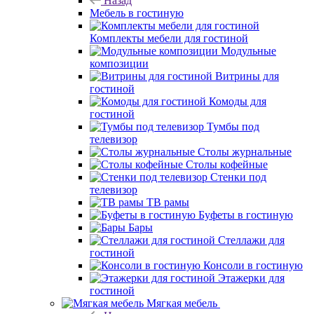
Назад
Мебель в гостиную
Комплекты мебели для гостиной
Модульные
композиции
Витрины для
гостиной
Комоды для
гостиной
Тумбы под
телевизор
Столы журнальные
Столы кофейные
Стенки под
телевизор
ТВ рамы
Буфеты в гостиную
Бары
Стеллажи для
гостиной
Консоли в гостиную
Этажерки для
гостиной
Мягкая мебель