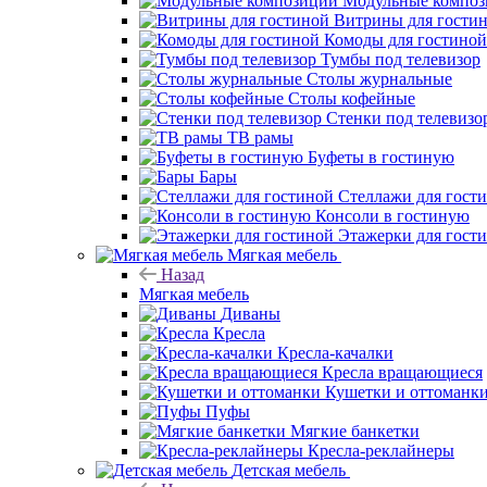
Модульные компо
Витрины для гости
Комоды для гостиной
Тумбы под телевизор
Столы журнальные
Столы кофейные
Стенки под телевизо
ТВ рамы
Буфеты в гостиную
Бары
Стеллажи для гост
Консоли в гостиную
Этажерки для гост
Мягкая мебель
Назад
Мягкая мебель
Диваны
Кресла
Кресла-качалки
Кресла вращающиеся
Кушетки и оттоманк
Пуфы
Мягкие банкетки
Кресла-реклайнеры
Детская мебель