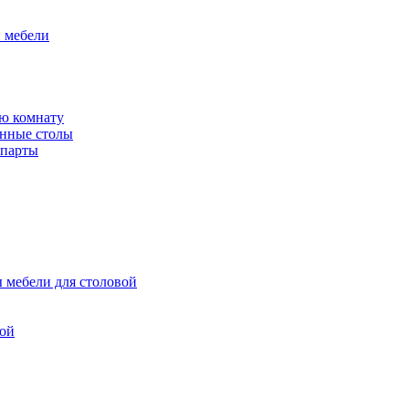
й мебели
ю комнату
енные столы
 парты
 мебели для столовой
вой