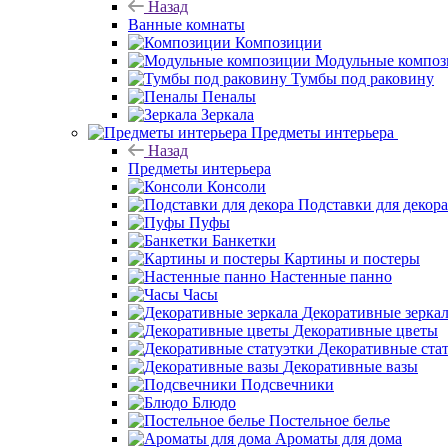
Назад
Ванные комнаты
Композиции
Модульные компо
Тумбы под раковину
Пеналы
Зеркала
Предметы интерьера
Назад
Предметы интерьера
Консоли
Подставки для декора
Пуфы
Банкетки
Картины и постеры
Настенные панно
Часы
Декоративные зерка
Декоративные цветы
Декоративные ста
Декоративные вазы
Подсвечники
Блюдо
Постельное белье
Ароматы для дома