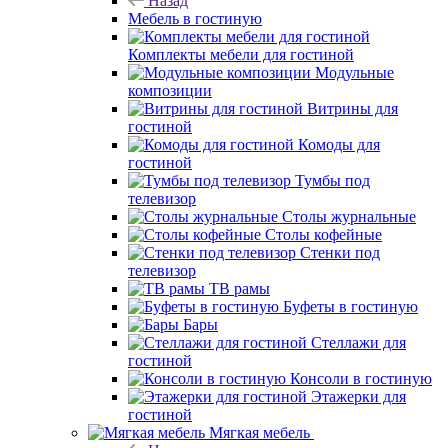
Назад
Мебель в гостиную
Комплекты мебели для гостиной
Модульные
композиции
Витрины для
гостиной
Комоды для
гостиной
Тумбы под
телевизор
Столы журнальные
Столы кофейные
Стенки под
телевизор
ТВ рамы
Буфеты в гостиную
Бары
Стеллажи для
гостиной
Консоли в гостиную
Этажерки для
гостиной
Мягкая мебель