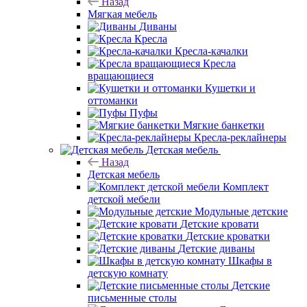
Назад
Мягкая мебель
Диваны
Кресла
Кресла-качалки
Кресла
вращающиеся
Кушетки и
оттоманки
Пуфы
Мягкие банкетки
Кресла-реклайнеры
Детская мебель
Назад
Детская мебель
Комплект
детской мебели
Модульные детские
Детские кровати
Детские кроватки
Детские диваны
Шкафы в
детскую комнату
Детские
письменные столы