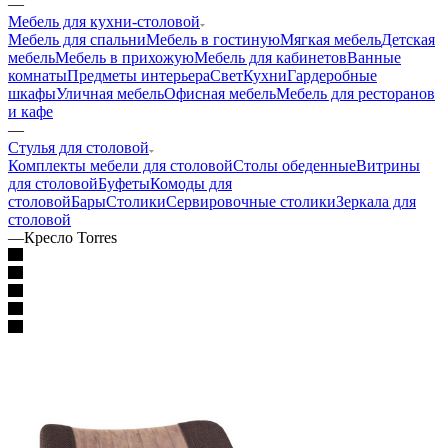
—
Мебель для кухни-столовой
Мебель для спальни
Мебель в гостиную
Мягкая мебель
Детская
мебель
Мебель в прихожую
Мебель для кабинетов
Ванные
комнаты
Предметы интерьера
Свет
Кухни
Гардеробные
шкафы
Уличная мебель
Офисная мебель
Мебель для ресторанов
и кафе
—
Стулья для столовой
Комплекты мебели для столовой
Столы обеденные
Витрины
для столовой
Буфеты
Комоды для
столовой
Бары
Столики
Сервировочные столики
Зеркала для
столовой
—
Кресло Torres