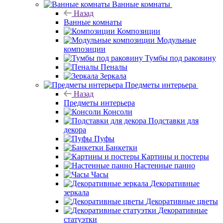
Ванные комнаты
Назад
Ванные комнаты
Композиции
Модульные
композиции
Тумбы под раковину
Пеналы
Зеркала
Предметы интерьера
Назад
Предметы интерьера
Консоли
Подставки для
декора
Пуфы
Банкетки
Картины и постеры
Настенные панно
Часы
Декоративные
зеркала
Декоративные цветы
Декоративные
статуэтки