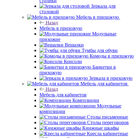
столики
Зеркала для
столовой
Мебель в прихожую
Назад
Мебель в прихожую
Модульные
прихожие
Вешалки
Тумбы для обуви
Комоды в прихожую
Консоли
Банкетки в
прихожую
Зеркала в прихожую
Мебель для кабинетов
Назад
Мебель для кабинетов
Композиции
Модульные
композиции
Столы письменные
Столы переговоров
Книжные шкафы
Кресла кабинетные