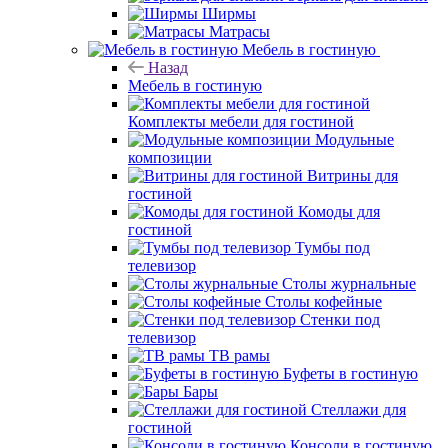
Ширмы
Матрасы
Мебель в гостиную
Назад
Мебель в гостиную
Комплекты мебели для гостиной
Модульные
композиции
Витрины для
гостиной
Комоды для
гостиной
Тумбы под
телевизор
Столы журнальные
Столы кофейные
Стенки под
телевизор
ТВ рамы
Буфеты в гостиную
Бары
Стеллажи для
гостиной
Консоли в гостиную