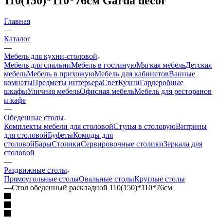
110(150)*110*76см Garda decor
Главная
—
Каталог
—
Мебель для кухни-столовой
Мебель для спальни
Мебель в гостиную
Мягкая мебель
Детская
мебель
Мебель в прихожую
Мебель для кабинетов
Ванные
комнаты
Предметы интерьера
Свет
Кухни
Гардеробные
шкафы
Уличная мебель
Офисная мебель
Мебель для ресторанов
и кафе
—
Обеденные столы
Комплекты мебели для столовой
Стулья в столовую
Витрины
для столовой
Буфеты
Комоды для
столовой
Бары
Столики
Сервировочные столики
Зеркала для
столовой
—
Раздвижные столы
Прямоугольные столы
Овальные столы
Круглые столы
—
Стол обеденный раскладной 110(150)*110*76см