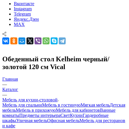
Вконтакте
Instagram
Telegram
Яндекс.Дзен
MAX
Обеденный стол Kelheim черный/
золотой 120 см Vical
Главная
—
Каталог
—
Мебель для кухни-столовой
Мебель для спальни
Мебель в гостиную
Мягкая мебель
Детская
мебель
Мебель в прихожую
Мебель для кабинетов
Ванные
комнаты
Предметы интерьера
Свет
Кухни
Гардеробные
шкафы
Уличная мебель
Офисная мебель
Мебель для ресторанов
и кафе