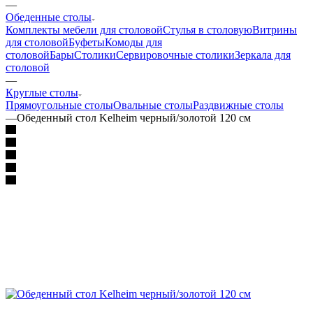
—
Обеденные столы
Комплекты мебели для столовой
Стулья в столовую
Витрины
для столовой
Буфеты
Комоды для
столовой
Бары
Столики
Сервировочные столики
Зеркала для
столовой
—
Круглые столы
Прямоугольные столы
Овальные столы
Раздвижные столы
—
Обеденный стол Kelheim черный/золотой 120 см