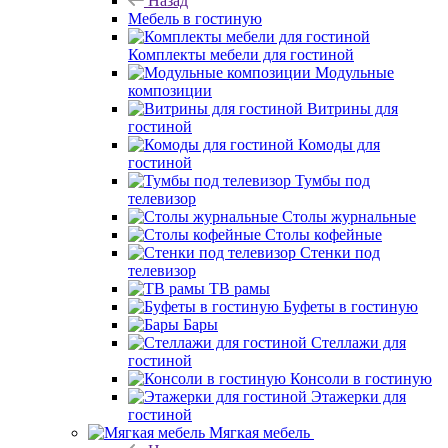
Назад
Мебель в гостиную
Комплекты мебели для гостиной
Модульные
композиции
Витрины для
гостиной
Комоды для
гостиной
Тумбы под
телевизор
Столы журнальные
Столы кофейные
Стенки под
телевизор
ТВ рамы
Буфеты в гостиную
Бары
Стеллажи для
гостиной
Консоли в гостиную
Этажерки для
гостиной
Мягкая мебель