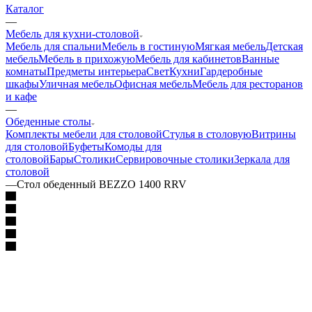
Каталог
—
Мебель для кухни-столовой
Мебель для спальни
Мебель в гостиную
Мягкая мебель
Детская
мебель
Мебель в прихожую
Мебель для кабинетов
Ванные
комнаты
Предметы интерьера
Свет
Кухни
Гардеробные
шкафы
Уличная мебель
Офисная мебель
Мебель для ресторанов
и кафе
—
Обеденные столы
Комплекты мебели для столовой
Стулья в столовую
Витрины
для столовой
Буфеты
Комоды для
столовой
Бары
Столики
Сервировочные столики
Зеркала для
столовой
—
Стол обеденный BEZZO 1400 RRV