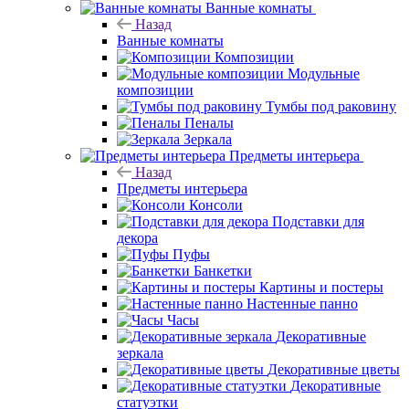
Ванные комнаты
Назад
Ванные комнаты
Композиции
Модульные
композиции
Тумбы под раковину
Пеналы
Зеркала
Предметы интерьера
Назад
Предметы интерьера
Консоли
Подставки для
декора
Пуфы
Банкетки
Картины и постеры
Настенные панно
Часы
Декоративные
зеркала
Декоративные цветы
Декоративные
статуэтки