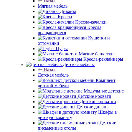
Назад
Мягкая мебель
Диваны
Кресла
Кресла-качалки
Кресла
вращающиеся
Кушетки и
оттоманки
Пуфы
Мягкие банкетки
Кресла-реклайнеры
Детская мебель
Назад
Детская мебель
Комплект
детской мебели
Модульные детские
Детские кровати
Детские кроватки
Детские диваны
Шкафы в
детскую комнату
Детские
письменные столы