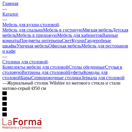
Ø50 см
Главная
—
Каталог
—
Мебель для кухни-столовой
Мебель для спальни
Мебель в гостиную
Мягкая мебель
Детская
мебель
Мебель в прихожую
Мебель для кабинетов
Ванные
комнаты
Предметы интерьера
Свет
Кухни
Гардеробные
шкафы
Уличная мебель
Офисная мебель
Мебель для ресторанов
и кафе
—
Столики для столовой
Комплекты мебели для столовой
Столы обеденные
Стулья в
столовую
Витрины для столовой
Буфеты
Комоды для
столовой
Бары
Сервировочные столики
Зеркала для столовой
—
Журнальный столик Wilshire из матового стекла и стали
матово-серый Ø50 см