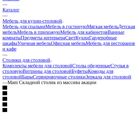
—
Каталог
—
Мебель для кухни-столовой
Мебель для спальни
Мебель в гостиную
Мягкая мебель
Детская
мебель
Мебель в прихожую
Мебель для кабинетов
Ванные
комнаты
Предметы интерьера
Свет
Кухни
Гардеробные
шкафы
Уличная мебель
Офисная мебель
Мебель для ресторанов
и кафе
—
Столики для столовой
Комплекты мебели для столовой
Столы обеденные
Стулья в
столовую
Витрины для столовой
Буфеты
Комоды для
столовой
Бары
Сервировочные столики
Зеркала для столовой
—
Mani Складной столик из массива акации