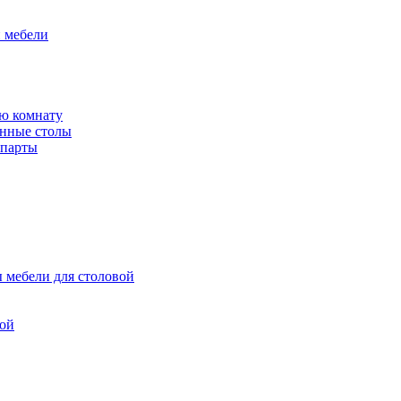
й мебели
ю комнату
енные столы
 парты
 мебели для столовой
вой