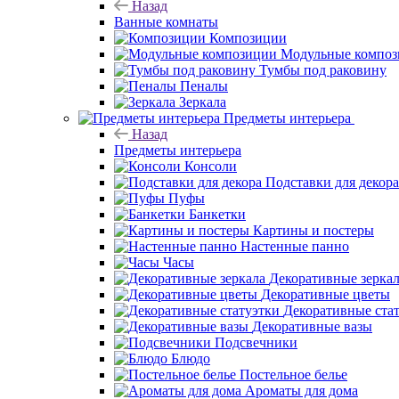
Назад
Ванные комнаты
Композиции
Модульные компо
Тумбы под раковину
Пеналы
Зеркала
Предметы интерьера
Назад
Предметы интерьера
Консоли
Подставки для декора
Пуфы
Банкетки
Картины и постеры
Настенные панно
Часы
Декоративные зерка
Декоративные цветы
Декоративные ста
Декоративные вазы
Подсвечники
Блюдо
Постельное белье
Ароматы для дома