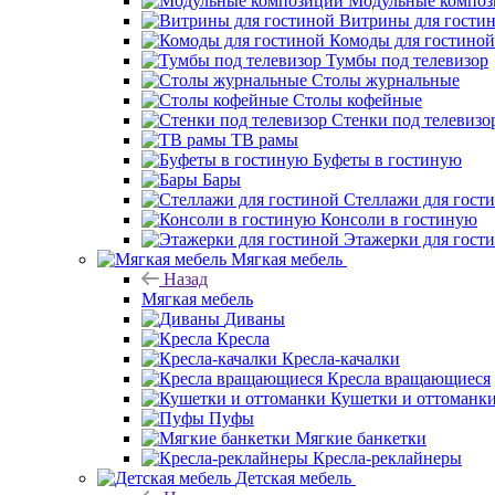
Модульные компо
Витрины для гости
Комоды для гостиной
Тумбы под телевизор
Столы журнальные
Столы кофейные
Стенки под телевизо
ТВ рамы
Буфеты в гостиную
Бары
Стеллажи для гост
Консоли в гостиную
Этажерки для гост
Мягкая мебель
Назад
Мягкая мебель
Диваны
Кресла
Кресла-качалки
Кресла вращающиеся
Кушетки и оттоманк
Пуфы
Мягкие банкетки
Кресла-реклайнеры
Детская мебель