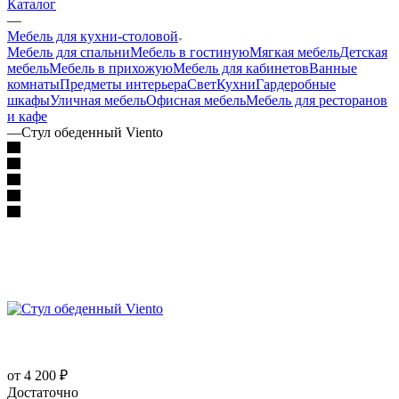
Каталог
—
Мебель для кухни-столовой
Мебель для спальни
Мебель в гостиную
Мягкая мебель
Детская
мебель
Мебель в прихожую
Мебель для кабинетов
Ванные
комнаты
Предметы интерьера
Свет
Кухни
Гардеробные
шкафы
Уличная мебель
Офисная мебель
Мебель для ресторанов
и кафе
—
Стул обеденный Viento
от 4 200
₽
Достаточно