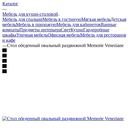
Каталог
—
Мебель для кухни-столовой
Мебель для спальни
Мебель в гостиную
Мягкая мебель
Детская
мебель
Мебель в прихожую
Мебель для кабинетов
Ванные
комнаты
Предметы интерьера
Свет
Кухни
Гардеробные
шкафы
Уличная мебель
Офисная мебель
Мебель для ресторанов
и кафе
—
Стол обеденный овальный раздвижной Memorie Veneziane