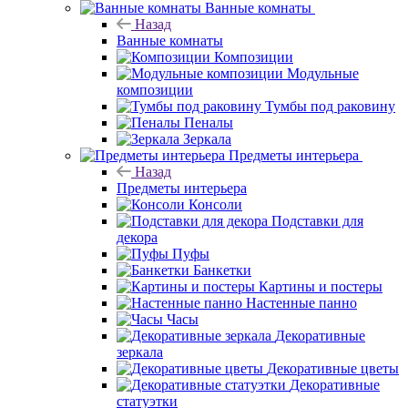
Ванные комнаты
Назад
Ванные комнаты
Композиции
Модульные
композиции
Тумбы под раковину
Пеналы
Зеркала
Предметы интерьера
Назад
Предметы интерьера
Консоли
Подставки для
декора
Пуфы
Банкетки
Картины и постеры
Настенные панно
Часы
Декоративные
зеркала
Декоративные цветы
Декоративные
статуэтки