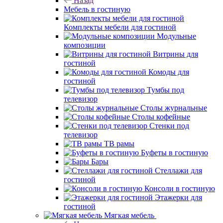
Назад
Мебель в гостиную
Комплекты мебели для гостиной
Модульные
композиции
Витрины для
гостиной
Комоды для
гостиной
Тумбы под
телевизор
Столы журнальные
Столы кофейные
Стенки под
телевизор
ТВ рамы
Буфеты в гостиную
Бары
Стеллажи для
гостиной
Консоли в гостиную
Этажерки для
гостиной
Мягкая мебель