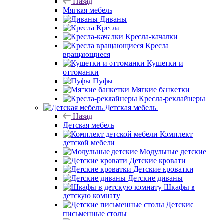
Назад
Мягкая мебель
Диваны
Кресла
Кресла-качалки
Кресла
вращающиеся
Кушетки и
оттоманки
Пуфы
Мягкие банкетки
Кресла-реклайнеры
Детская мебель
Назад
Детская мебель
Комплект
детской мебели
Модульные детские
Детские кровати
Детские кроватки
Детские диваны
Шкафы в
детскую комнату
Детские
письменные столы