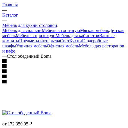
Главная
—
Каталог
—
Мебель для кухни-столовой
Мебель для спальни
Мебель в гостиную
Мягкая мебель
Детская
мебель
Мебель в прихожую
Мебель для кабинетов
Ванные
комнаты
Предметы интерьера
Свет
Кухни
Гардеробные
шкафы
Уличная мебель
Офисная мебель
Мебель для ресторанов
и кафе
—
Стол обеденный Boma
от 172 350.05
₽