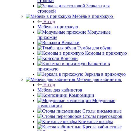
столики
Зеркала для
столовой
Мебель в прихожую
Назад
Мебель в прихожую
Модульные
прихожие
Вешалки
Тумбы для обуви
Комоды в прихожую
Консоли
Банкетки в
прихожую
Зеркала в прихожую
Мебель для кабинетов
Назад
Мебель для кабинетов
Композиции
Модульные
композиции
Столы письменные
Столы переговоров
Книжные шкафы
Кресла кабинетные