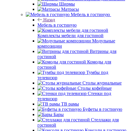
Ширмы
Матрасы
Мебель в гостиную
Назад
Мебель в гостиную
Комплекты мебели для гостиной
Модульные
композиции
Витрины для
гостиной
Комоды для
гостиной
Тумбы под
телевизор
Столы журнальные
Столы кофейные
Стенки под
телевизор
ТВ рамы
Буфеты в гостиную
Бары
Стеллажи для
гостиной
Консоли в гостиную