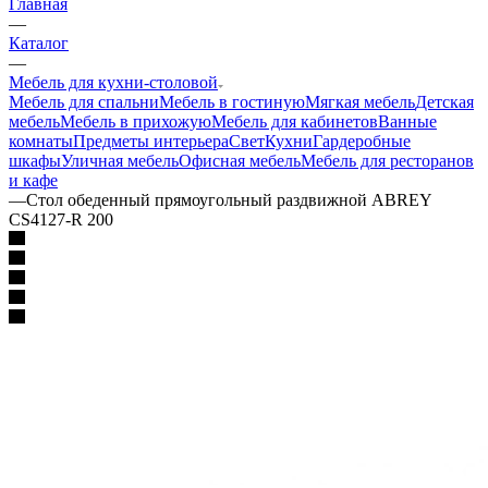
Главная
—
Каталог
—
Мебель для кухни-столовой
Мебель для спальни
Мебель в гостиную
Мягкая мебель
Детская
мебель
Мебель в прихожую
Мебель для кабинетов
Ванные
комнаты
Предметы интерьера
Свет
Кухни
Гардеробные
шкафы
Уличная мебель
Офисная мебель
Мебель для ресторанов
и кафе
—
Стол обеденный прямоугольный раздвижной ABREY
CS4127-R 200