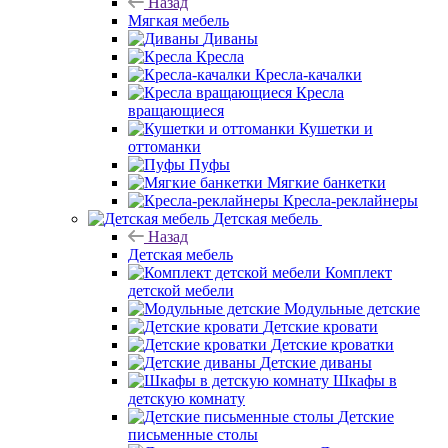
Назад
Мягкая мебель
Диваны
Кресла
Кресла-качалки
Кресла
вращающиеся
Кушетки и
оттоманки
Пуфы
Мягкие банкетки
Кресла-реклайнеры
Детская мебель
Назад
Детская мебель
Комплект
детской мебели
Модульные детские
Детские кровати
Детские кроватки
Детские диваны
Шкафы в
детскую комнату
Детские
письменные столы