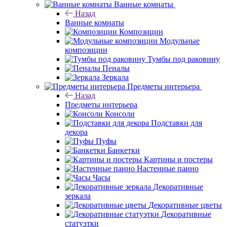
Ванные комнаты
Назад
Ванные комнаты
Композиции
Модульные
композиции
Тумбы под раковину
Пеналы
Зеркала
Предметы интерьера
Назад
Предметы интерьера
Консоли
Подставки для
декора
Пуфы
Банкетки
Картины и постеры
Настенные панно
Часы
Декоративные
зеркала
Декоративные цветы
Декоративные
статуэтки