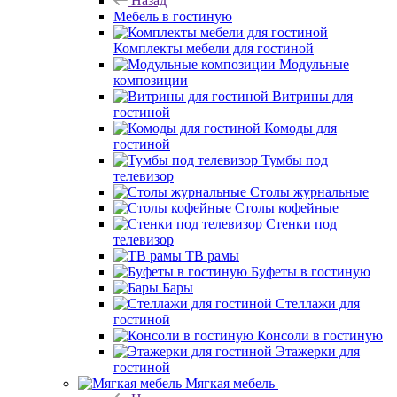
Назад
Мебель в гостиную
Комплекты мебели для гостиной
Модульные
композиции
Витрины для
гостиной
Комоды для
гостиной
Тумбы под
телевизор
Столы журнальные
Столы кофейные
Стенки под
телевизор
ТВ рамы
Буфеты в гостиную
Бары
Стеллажи для
гостиной
Консоли в гостиную
Этажерки для
гостиной
Мягкая мебель