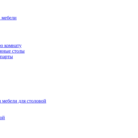
й мебели
ю комнату
енные столы
 парты
 мебели для столовой
вой