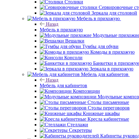
Столики
Сервировочные ст
Зеркала для столовой
Мебель в прихожую
Назад
Мебель в прихожую
Модульные прихожи
Вешалки
Тумбы для обуви
Комоды в прихожую
Консоли
Банкетки в прихожу
Зеркала в прихожую
Мебель для кабинетов
Назад
Мебель для кабинетов
Композиции
Модульные компо
Столы письменные
Столы переговоров
Книжные шкафы
Кресла кабинетные
Стеллажи
Секретеры
Кабинеты руково