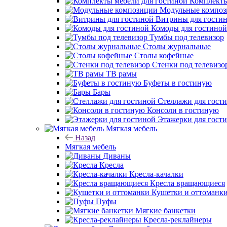
Комплекты
Модульные компо
Витрины для гости
Комоды для гостиной
Тумбы под телевизор
Столы журнальные
Столы кофейные
Стенки под телевизо
ТВ рамы
Буфеты в гостиную
Бары
Стеллажи для гост
Консоли в гостиную
Этажерки для гост
Мягкая мебель
Назад
Мягкая мебель
Диваны
Кресла
Кресла-качалки
Кресла вращающиеся
Кушетки и оттоманк
Пуфы
Мягкие банкетки
Кресла-реклайнеры