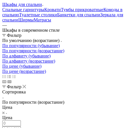
Шкафы для спальни
Спальные гарнитуры
Кровати
Тумбы прикроватные
Комоды в
спальню
Туалетные столики
Банкетки для спальни
Зеркала для
спальни
Ширмы
Матрасы
—
Шкафы в современном стиле
Фильтр
По умолчанию (возрастание)
По популярности (убывание)
По популярности (возрастание)
По алфавиту (убывание)
По алфавиту (возрастание)
По цене (убывание)
По цене (возрастание)
Фильтр
Сортировка
По популярности (возрастание)
Цена
Цена