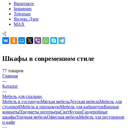
Вконтакте
Instagram
Telegram
Яндекс.Дзен
MAX
Шкафы в современном стиле
77
товаров
Главная
—
Каталог
—
Мебель для спальни
Мебель в гостиную
Мягкая мебель
Детская мебель
Мебель для
столовой
Мебель в прихожую
Мебель для кабинетов
Ванные
комнаты
Предметы интерьера
Свет
Кухни
Гардеробные
шкафы
Уличная мебель
Офисная мебель
Мебель для ресторанов
и кафе
—