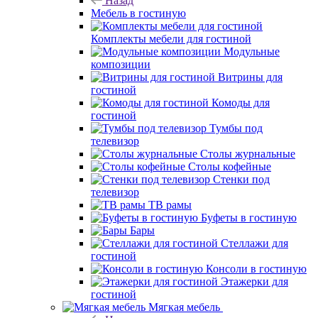
Назад
Мебель в гостиную
Комплекты мебели для гостиной
Модульные
композиции
Витрины для
гостиной
Комоды для
гостиной
Тумбы под
телевизор
Столы журнальные
Столы кофейные
Стенки под
телевизор
ТВ рамы
Буфеты в гостиную
Бары
Стеллажи для
гостиной
Консоли в гостиную
Этажерки для
гостиной
Мягкая мебель