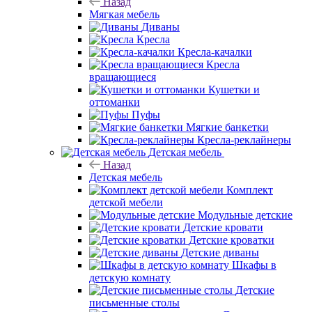
Назад
Мягкая мебель
Диваны
Кресла
Кресла-качалки
Кресла
вращающиеся
Кушетки и
оттоманки
Пуфы
Мягкие банкетки
Кресла-реклайнеры
Детская мебель
Назад
Детская мебель
Комплект
детской мебели
Модульные детские
Детские кровати
Детские кроватки
Детские диваны
Шкафы в
детскую комнату
Детские
письменные столы