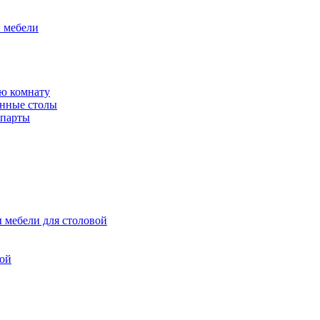
й мебели
ю комнату
енные столы
 парты
 мебели для столовой
вой