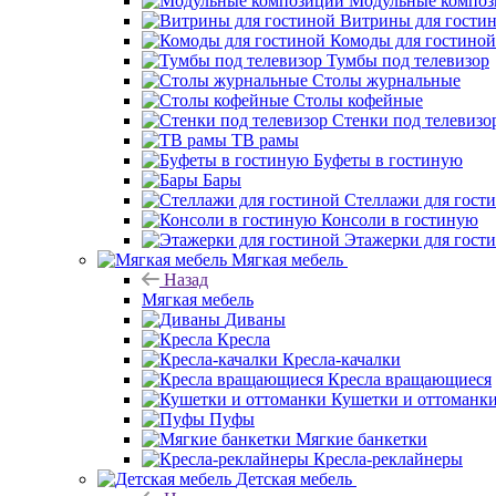
Модульные компо
Витрины для гости
Комоды для гостиной
Тумбы под телевизор
Столы журнальные
Столы кофейные
Стенки под телевизо
ТВ рамы
Буфеты в гостиную
Бары
Стеллажи для гост
Консоли в гостиную
Этажерки для гост
Мягкая мебель
Назад
Мягкая мебель
Диваны
Кресла
Кресла-качалки
Кресла вращающиеся
Кушетки и оттоманк
Пуфы
Мягкие банкетки
Кресла-реклайнеры
Детская мебель