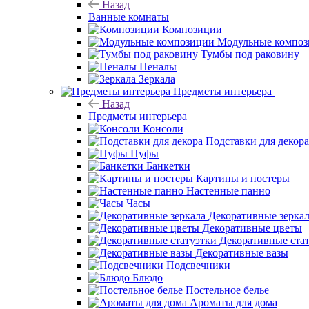
Назад
Ванные комнаты
Композиции
Модульные компо
Тумбы под раковину
Пеналы
Зеркала
Предметы интерьера
Назад
Предметы интерьера
Консоли
Подставки для декора
Пуфы
Банкетки
Картины и постеры
Настенные панно
Часы
Декоративные зерка
Декоративные цветы
Декоративные ста
Декоративные вазы
Подсвечники
Блюдо
Постельное белье
Ароматы для дома