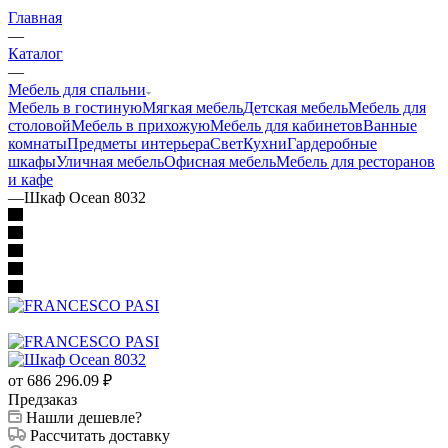
Каталог
—
Мебель для спальни
Мебель в гостиную
Мягкая мебель
Детская мебель
Мебель для
столовой
Мебель в прихожую
Мебель для кабинетов
Ванные
комнаты
Предметы интерьера
Свет
Кухни
Гардеробные
шкафы
Уличная мебель
Офисная мебель
Мебель для ресторанов
и кафе
—
Шкаф Ocean 8032
от 686 296.09
₽
Предзаказ
Нашли дешевле?
Рассчитать доставку
Актуальную стоимость и сроки доставки уточняйте у