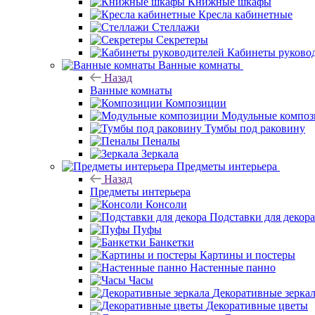
Книжные шкафы
Кресла кабинетные
Стеллажи
Секретеры
Кабинеты руково
Ванные комнаты
Назад
Ванные комнаты
Композиции
Модульные компо
Тумбы под раковину
Пеналы
Зеркала
Предметы интерьера
Назад
Предметы интерьера
Консоли
Подставки для декора
Пуфы
Банкетки
Картины и постеры
Настенные панно
Часы
Декоративные зерка
Декоративные цветы