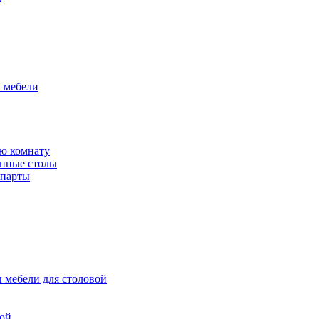
й мебели
ю комнату
енные столы
 парты
 мебели для столовой
вой