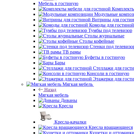
Мебель в гостиную
Комплекты
Модульные компо
Витрины для гости
Комоды для гостиной
Тумбы под телевизор
Столы журнальные
Столы кофейные
Стенки под телевизо
ТВ рамы
Буфеты в гостиную
Бары
Стеллажи для гост
Консоли в гостиную
Этажерки для гост
Мягкая мебель
Назад
Мягкая мебель
Диваны
Кресла
Кресла-качалки
Кресла вращающиеся
Кушетки и оттоманк