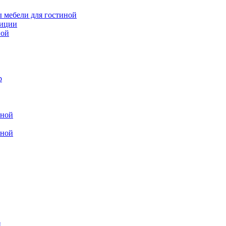
 мебели для гостиной
зиции
ной
р
иной
иной
и