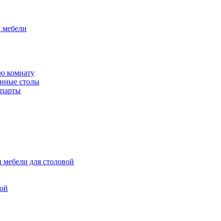
й мебели
ю комнату
енные столы
 парты
 мебели для столовой
вой