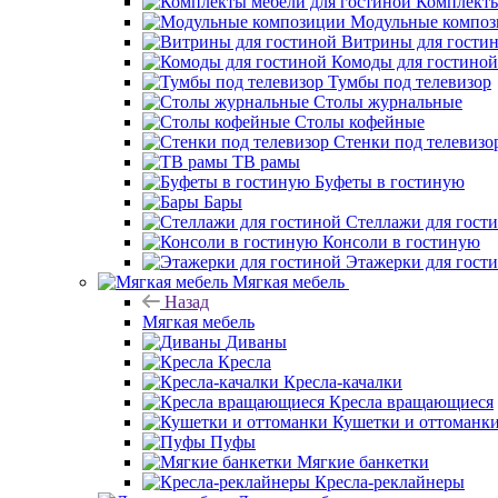
Комплекты
Модульные компо
Витрины для гости
Комоды для гостиной
Тумбы под телевизор
Столы журнальные
Столы кофейные
Стенки под телевизо
ТВ рамы
Буфеты в гостиную
Бары
Стеллажи для гост
Консоли в гостиную
Этажерки для гост
Мягкая мебель
Назад
Мягкая мебель
Диваны
Кресла
Кресла-качалки
Кресла вращающиеся
Кушетки и оттоманк
Пуфы
Мягкие банкетки
Кресла-реклайнеры