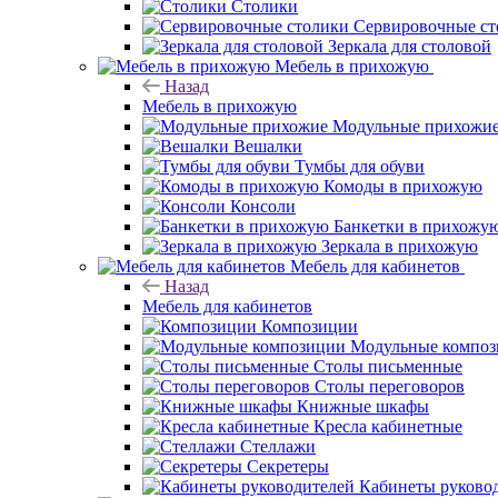
Столики
Сервировочные ст
Зеркала для столовой
Мебель в прихожую
Назад
Мебель в прихожую
Модульные прихожи
Вешалки
Тумбы для обуви
Комоды в прихожую
Консоли
Банкетки в прихожу
Зеркала в прихожую
Мебель для кабинетов
Назад
Мебель для кабинетов
Композиции
Модульные компо
Столы письменные
Столы переговоров
Книжные шкафы
Кресла кабинетные
Стеллажи
Секретеры
Кабинеты руково