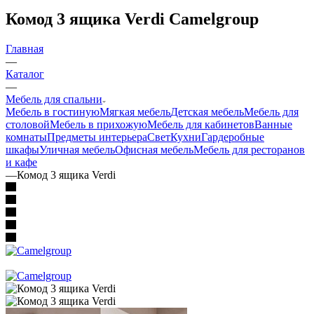
—
Каталог
—
Мебель для спальни
Мебель в гостиную
Мягкая мебель
Детская мебель
Мебель для
столовой
Мебель в прихожую
Мебель для кабинетов
Ванные
комнаты
Предметы интерьера
Свет
Кухни
Гардеробные
шкафы
Уличная мебель
Офисная мебель
Мебель для ресторанов
и кафе
—
Комод 3 ящика Verdi