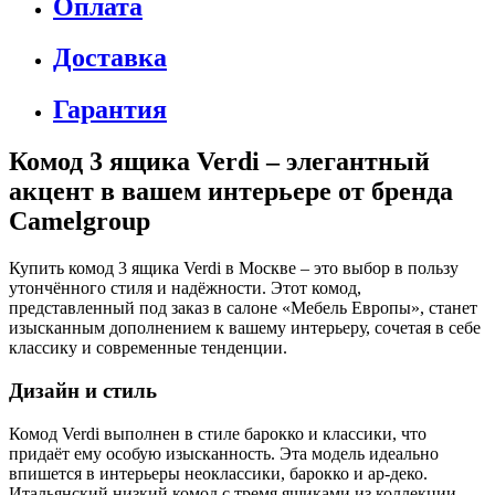
Гарантия
Комод 3 ящика Verdi – элегантный
акцент в вашем интерьере от бренда
Camelgroup
Купить комод 3 ящика Verdi в Москве – это выбор в пользу
утончённого стиля и надёжности. Этот комод,
представленный под заказ в салоне «Мебель Европы», станет
изысканным дополнением к вашему интерьеру, сочетая в себе
классику и современные тенденции.
Дизайн и стиль
Комод Verdi выполнен в стиле барокко и классики, что
придаёт ему особую изысканность. Эта модель идеально
впишется в интерьеры неоклассики, барокко и ар-деко.
Итальянский низкий комод с тремя ящиками из коллекции
Verdi noce привлекает внимание своей лаконичностью и
элегантностью.
Особенности модели включают в себя гармоничное сочетание