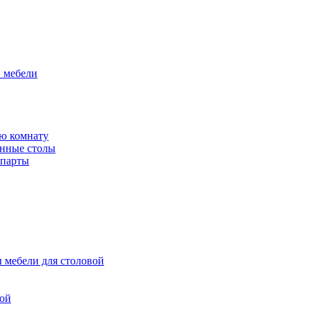
й мебели
ю комнату
енные столы
 парты
 мебели для столовой
вой