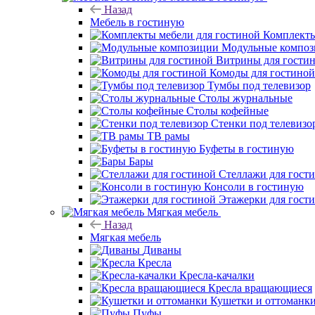
Назад
Мебель в гостиную
Комплекты
Модульные компо
Витрины для гости
Комоды для гостиной
Тумбы под телевизор
Столы журнальные
Столы кофейные
Стенки под телевизо
ТВ рамы
Буфеты в гостиную
Бары
Стеллажи для гост
Консоли в гостиную
Этажерки для гост
Мягкая мебель
Назад
Мягкая мебель
Диваны
Кресла
Кресла-качалки
Кресла вращающиеся
Кушетки и оттоманк
Пуфы