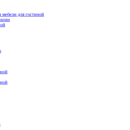
 мебели для гостиной
зиции
ной
р
иной
иной
и