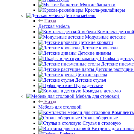
Мягкие банкетки
Кресла-реклайнеры
Детская мебель
Назад
Детская мебель
Комплект детско
Модульные детские
Детские кровати
Детские кроватки
Детские диваны
Шкафы в детску
Детские письм
Детские растущие
Детские кресла
Детские стулья
Пуфы детские
Комоды в детскую
Мебель для столовой
Назад
Мебель для столовой
Комплекты
Столы обеденные
Стулья в столовую
Витрины для столо
Буфеты