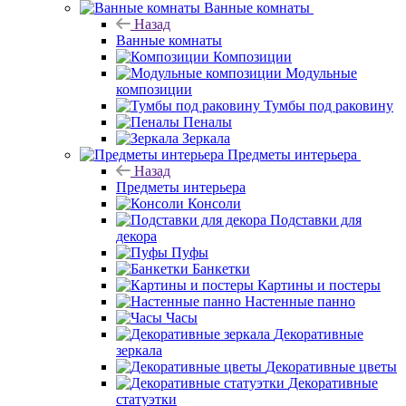
Ванные комнаты
Назад
Ванные комнаты
Композиции
Модульные
композиции
Тумбы под раковину
Пеналы
Зеркала
Предметы интерьера
Назад
Предметы интерьера
Консоли
Подставки для
декора
Пуфы
Банкетки
Картины и постеры
Настенные панно
Часы
Декоративные
зеркала
Декоративные цветы
Декоративные
статуэтки