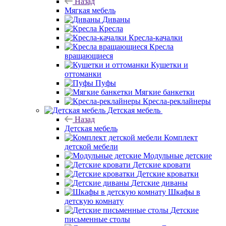
Назад
Мягкая мебель
Диваны
Кресла
Кресла-качалки
Кресла
вращающиеся
Кушетки и
оттоманки
Пуфы
Мягкие банкетки
Кресла-реклайнеры
Детская мебель
Назад
Детская мебель
Комплект
детской мебели
Модульные детские
Детские кровати
Детские кроватки
Детские диваны
Шкафы в
детскую комнату
Детские
письменные столы