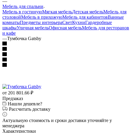
—
Мебель для спальни
Мебель в гостиную
Мягкая мебель
Детская мебель
Мебель для
столовой
Мебель в прихожую
Мебель для кабинетов
Ванные
комнаты
Предметы интерьера
Свет
Кухни
Гардеробные
шкафы
Уличная мебель
Офисная мебель
Мебель для ресторанов
и кафе
—
Тумбочка Gatsby
от 201 801.66
₽
Предзаказ
Нашли дешевле?
Рассчитать доставку
Актуальную стоимость и сроки доставки уточняйте у
менеджера
Характеристики