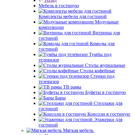
Назад
Мебель в гостиную
Комплекты мебели для гостиной
Модульные
композиции
Витрины для
гостиной
Комоды для
гостиной
Тумбы под
телевизор
Столы журнальные
Столы кофейные
Стенки под
телевизор
ТВ рамы
Буфеты в гостиную
Бары
Стеллажи для
гостиной
Консоли в гостиную
Этажерки для
гостиной
Мягкая мебель