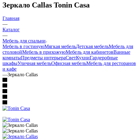
—
Каталог
—
Мебель для спальни
Мебель в гостиную
Мягкая мебель
Детская мебель
Мебель для
столовой
Мебель в прихожую
Мебель для кабинетов
Ванные
комнаты
Предметы интерьера
Свет
Кухни
Гардеробные
шкафы
Уличная мебель
Офисная мебель
Мебель для ресторанов
и кафе
—
Зеркало Callas
от 216 639.95
₽
Предзаказ
Нашли дешевле?