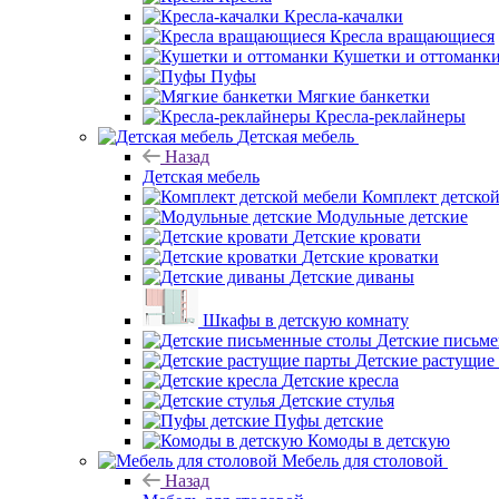
Кресла-качалки
Кресла вращающиеся
Кушетки и оттоманк
Пуфы
Мягкие банкетки
Кресла-реклайнеры
Детская мебель
Назад
Детская мебель
Комплект детско
Модульные детские
Детские кровати
Детские кроватки
Детские диваны
Шкафы в детскую комнату
Детские письм
Детские растущие
Детские кресла
Детские стулья
Пуфы детские
Комоды в детскую
Мебель для столовой
Назад