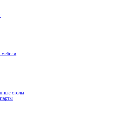
и
й мебели
енные столы
 парты