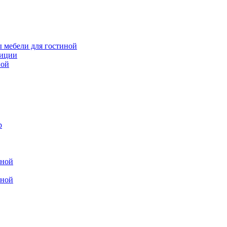
 мебели для гостиной
зиции
ной
р
иной
иной