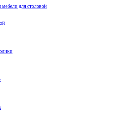
 мебели для столовой
вой
олики
е
ю