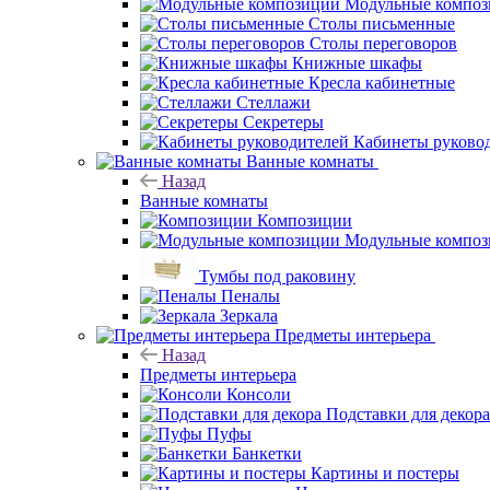
Модульные компо
Столы письменные
Столы переговоров
Книжные шкафы
Кресла кабинетные
Стеллажи
Секретеры
Кабинеты руково
Ванные комнаты
Назад
Ванные комнаты
Композиции
Модульные компо
Тумбы под раковину
Пеналы
Зеркала
Предметы интерьера
Назад
Предметы интерьера
Консоли
Подставки для декора
Пуфы
Банкетки
Картины и постеры