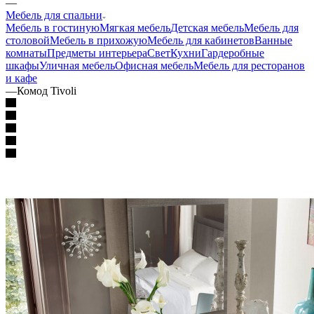
—
Мебель для спальни
Мебель в гостиную
Мягкая мебель
Детская мебель
Мебель для
столовой
Мебель в прихожую
Мебель для кабинетов
Ванные
комнаты
Предметы интерьера
Свет
Кухни
Гардеробные
шкафы
Уличная мебель
Офисная мебель
Мебель для ресторанов
и кафе
—
Комод Tivoli