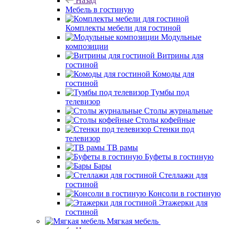
Назад
Мебель в гостиную
Комплекты мебели для гостиной
Модульные
композиции
Витрины для
гостиной
Комоды для
гостиной
Тумбы под
телевизор
Столы журнальные
Столы кофейные
Стенки под
телевизор
ТВ рамы
Буфеты в гостиную
Бары
Стеллажи для
гостиной
Консоли в гостиную
Этажерки для
гостиной
Мягкая мебель