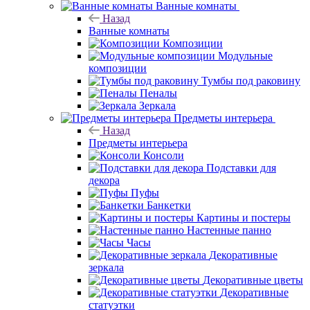
Ванные комнаты
Назад
Ванные комнаты
Композиции
Модульные
композиции
Тумбы под раковину
Пеналы
Зеркала
Предметы интерьера
Назад
Предметы интерьера
Консоли
Подставки для
декора
Пуфы
Банкетки
Картины и постеры
Настенные панно
Часы
Декоративные
зеркала
Декоративные цветы
Декоративные
статуэтки