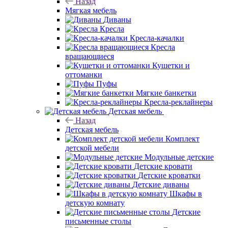
Назад
Мягкая мебель
Диваны
Кресла
Кресла-качалки
Кресла
вращающиеся
Кушетки и
оттоманки
Пуфы
Мягкие банкетки
Кресла-реклайнеры
Детская мебель
Назад
Детская мебель
Комплект
детской мебели
Модульные детские
Детские кровати
Детские кроватки
Детские диваны
Шкафы в
детскую комнату
Детские
письменные столы