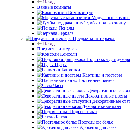
Назад
Ванные комнаты
Композиции
Модульные компо
Тумбы под раковину
Пеналы
Зеркала
Предметы интерьера
Назад
Предметы интерьера
Консоли
Подставки для декора
Пуфы
Банкетки
Картины и постеры
Настенные панно
Часы
Декоративные зерка
Декоративные цветы
Декоративные ста
Декоративные вазы
Подсвечники
Блюдо
Постельное белье
Ароматы для дома