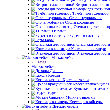
Модульные компо
Витрины для гости
Комоды для гостиной
Тумбы под телевизор
Столы журнальные
Столы кофейные
Стенки под телевизо
ТВ рамы
Буфеты в гостиную
Бары
Стеллажи для гост
Консоли в гостиную
Этажерки для гост
Мягкая мебель
Назад
Мягкая мебель
Диваны
Кресла
Кресла-качалки
Кресла вращающиеся
Кушетки и оттоманк
Пуфы
Мягкие банкетки
Кресла-реклайнеры
Детская мебель