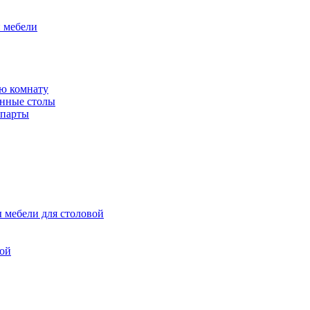
й мебели
ю комнату
енные столы
 парты
 мебели для столовой
вой