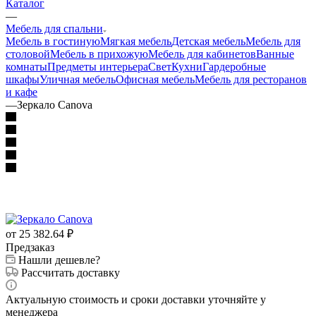
Каталог
—
Мебель для спальни
Мебель в гостиную
Мягкая мебель
Детская мебель
Мебель для
столовой
Мебель в прихожую
Мебель для кабинетов
Ванные
комнаты
Предметы интерьера
Свет
Кухни
Гардеробные
шкафы
Уличная мебель
Офисная мебель
Мебель для ресторанов
и кафе
—
Зеркало Canova
от 25 382.64
₽
Предзаказ
Нашли дешевле?
Рассчитать доставку
Актуальную стоимость и сроки доставки уточняйте у
менеджера