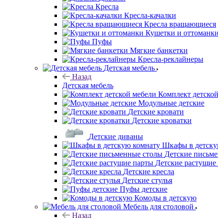
Кресла
Кресла-качалки
Кресла вращающиеся
Кушетки и оттоманк
Пуфы
Мягкие банкетки
Кресла-реклайнеры
Детская мебель
Назад
Детская мебель
Комплект детско
Модульные детские
Детские кровати
Детские кроватки
Детские диваны
Шкафы в детску
Детские письм
Детские растущие
Детские кресла
Детские стулья
Пуфы детские
Комоды в детскую
Мебель для столовой
Назад