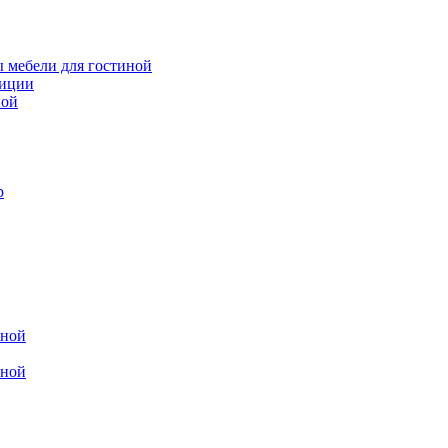
 мебели для гостиной
зиции
ной
р
иной
иной