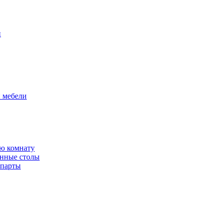
и
й мебели
ю комнату
енные столы
 парты