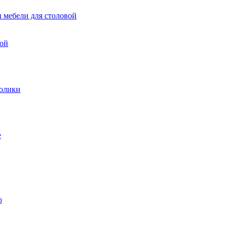
 мебели для столовой
вой
олики
е
ю