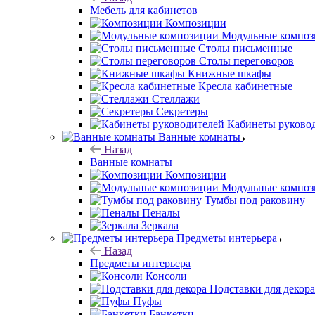
Мебель для кабинетов
Композиции
Модульные компо
Столы письменные
Столы переговоров
Книжные шкафы
Кресла кабинетные
Стеллажи
Секретеры
Кабинеты руково
Ванные комнаты
Назад
Ванные комнаты
Композиции
Модульные компо
Тумбы под раковину
Пеналы
Зеркала
Предметы интерьера
Назад
Предметы интерьера
Консоли
Подставки для декора
Пуфы
Банкетки