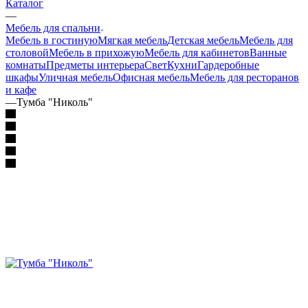
Каталог
—
Мебель для спальни
Мебель в гостиную
Мягкая мебель
Детская мебель
Мебель для
столовой
Мебель в прихожую
Мебель для кабинетов
Ванные
комнаты
Предметы интерьера
Свет
Кухни
Гардеробные
шкафы
Уличная мебель
Офисная мебель
Мебель для ресторанов
и кафе
—
Тумба "Николь"